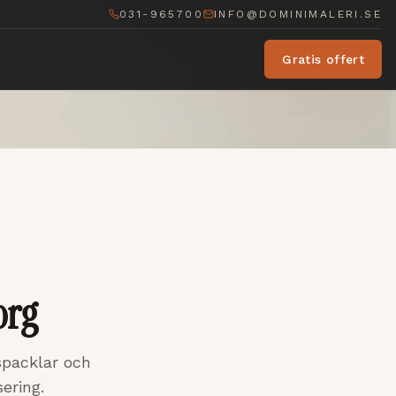
031-965700
INFO@DOMINIMALERI.SE
Gratis offert
org
spacklar och
sering.