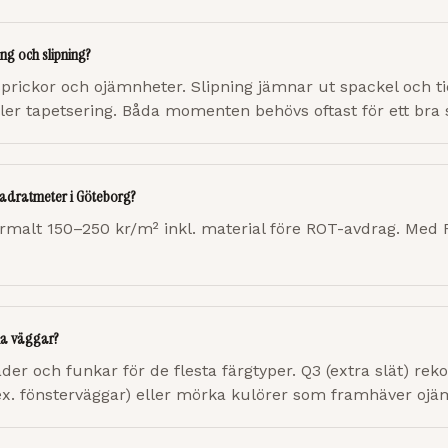
ng och slipning?
 sprickor och ojämnheter. Slipning jämnar ut spackel och ti
eller tapetsering. Båda momenten behövs oftast för ett bra 
vadratmeter i Göteborg?
rmalt 150–250 kr/m² inkl. material före ROT-avdrag. Med 
ina väggar?
äder och funkar för de flesta färgtyper. Q3 (extra slät) r
(t.ex. fönsterväggar) eller mörka kulörer som framhäver ojä