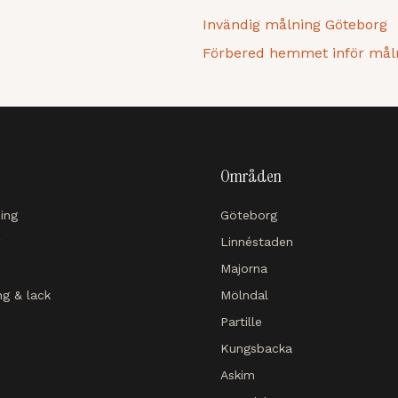
Invändig målning Göteborg
Förbered hemmet inför mål
Områden
ing
Göteborg
Linnéstaden
Majorna
ng & lack
Mölndal
Partille
Kungsbacka
Askim