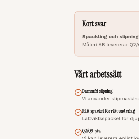
Kort svar
Spackling och slipning
Måleri AB levererar Q2
Vårt arbetssätt
Dammfri slipning
Vi använder slipmaski
Rätt spackel för rätt underlag
Lättviktsspackel för djup
Q2/Q3-yta
Vi kan leverera enligt k