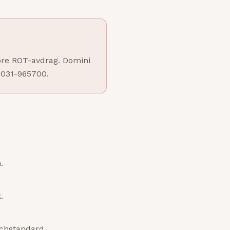
före ROT-avdrag. Domini
 031-965700.
.
.
nschstandard.