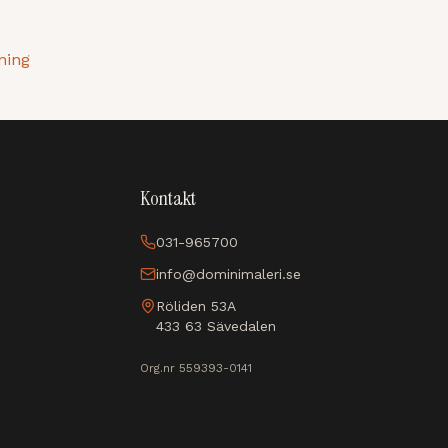
ning
Kontakt
031-965700
info@dominimaleri.se
Röliden 53A
433 63
Sävedalen
Org.nr 559393-0141