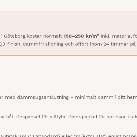
i Göteborg kostar normalt
150–250 kr/m²
inkl. material 
/Q3-finish, dammfri slipning och offert inom 24 timmar på
ner med dammsugsanslutning – minimalt damm i ditt hem
a hål, finspackel för slätyta, fiberspackel för sprickor i tak
valitetsklass Q2 (standard) eller Q3 (extra slät) enligt bra