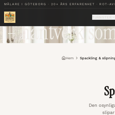
Målare i Göteb
MÅLARE I GÖTEBORG · 20+ ÅRS ERFARENHET · ROT-AV
TJÄNSTER
– hantverk som
Hem
Spackling & slipni
Sp
Den osynlig
slipar