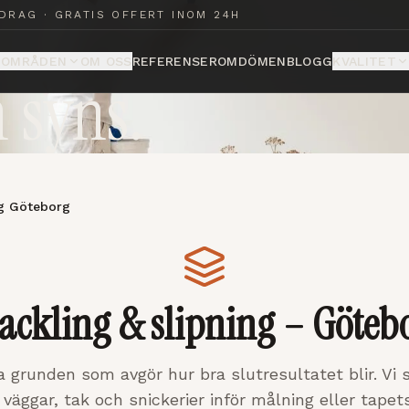
org
DRAG · GRATIS OFFERT INOM 24H
OMRÅDEN
OM OSS
REFERENSER
OMDÖMEN
BLOGG
KVALITET
 syns.
ng Göteborg
ackling & slipning – Göteb
a grunden som avgör hur bra slutresultatet blir. Vi 
 väggar, tak och snickerier inför målning eller tapet